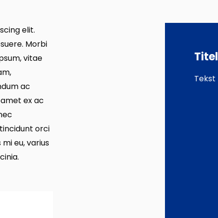
cing elit.
osuere. Morbi
Tite
 ipsum, vitae
uam,
Tekst
endum ac
t amet ex ac
 nec
 tincidunt orci
 mi eu, varius
cinia.