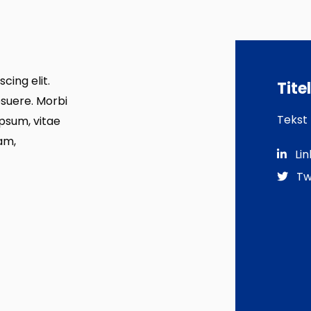
cing elit.
Tite
osuere. Morbi
Tekst
 ipsum, vitae
uam,
Lin
Tw