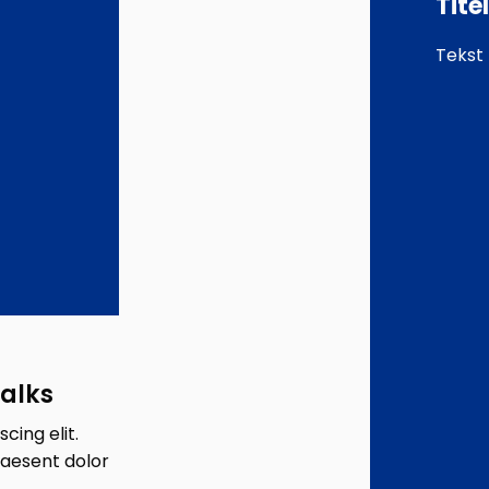
Tite
Tekst
Talks
cing elit.
raesent dolor