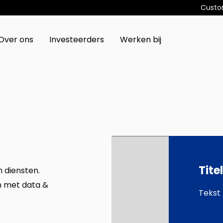
Custo
Over ons
Investeerders
Werken bij
Tite
 diensten.
en met data &
Tekst