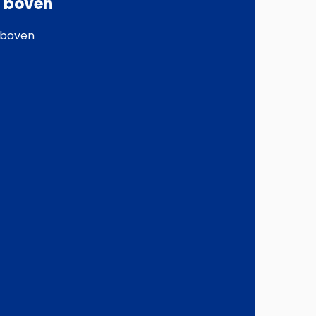
l boven
 boven