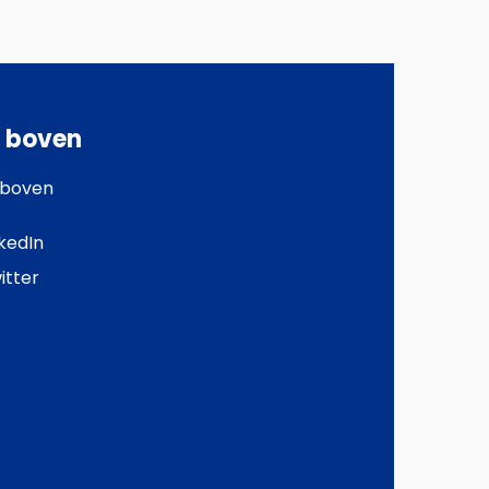
l boven
 boven
kedIn
itter