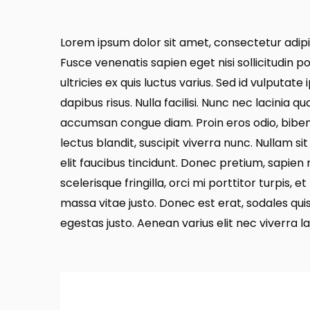
Lorem ipsum dolor sit amet, consectetur adipis
Fusce venenatis sapien eget nisi sollicitudin p
ultricies ex quis luctus varius. Sed id vulputate
dapibus risus. Nulla facilisi. Nunc nec lacinia q
accumsan congue diam. Proin eros odio, bib
lectus blandit, suscipit viverra nunc. Nullam si
elit faucibus tincidunt. Donec pretium, sapien
scelerisque fringilla, orci mi porttitor turpis, et
massa vitae justo. Donec est erat, sodales quis
egestas justo. Aenean varius elit nec viverra la
Bekijk
profiel