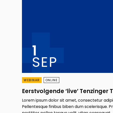
1
SEP
WEBINAR
ONLINE
Eerstvolgende ‘live’ Tenzinger 
Lorem ipsum dolor sit amet, consectetur adipis
Pellentesque finibus biben dum scelerisque. P
porttitor pellen tesque velit, vitae consequat.