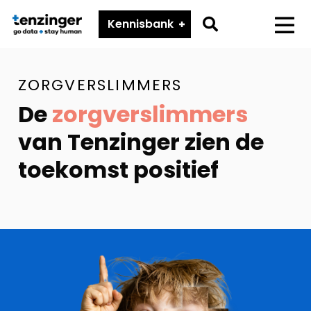
Tenzinger
Go
Kennisbank
Menu
to
search
ZORGVERSLIMMERS
page
De
zorgverslimmers
van Tenzinger zien de
toekomst positief