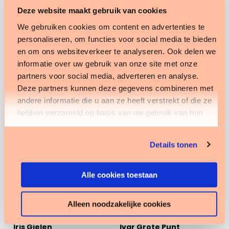
Deze website maakt gebruik van cookies
Gillian Reins
Ilje van der Ploeg
We gebruiken cookies om content en advertenties te
personaliseren, om functies voor social media te bieden
Zorgverslimmer bij
Zorgverslimmer bij
en om ons websiteverkeer te analyseren. Ook delen we
Tenzinger
Tenzinger
informatie over uw gebruik van onze site met onze
Bekijk profiel
Bekijk profiel
partners voor social media, adverteren en analyse.
Deze partners kunnen deze gegevens combineren met
andere informatie die u aan ze heeft verstrekt of die ze
Bekijk
Bekijk
hebben verzameld op basis van uw gebruik van hun
profiel
profiel
services. U gaat akkoord met onze cookies als u onze
website blijft gebruiken.
Details tonen
Alle cookies toestaan
Alleen noodzakelijke cookies
Iris Gielen
Ivar Grote Punt