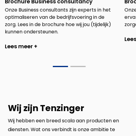
Brochure Business consultancy
Bro
Onze Business consultants zijn experts in het
Onze
optimaliseren van de bedrijfsvoering in de
ervan
zorg. Lees in de brochure hoe wij jou (tijdelijk)
zorgo
kunnen ondersteunen.
Lee
Lees meer +
Go
Go
to
to
slide
slide
0
1
Wij zijn Tenzinger
Wij hebben een breed scala aan producten en
diensten. Wat ons verbindt is onze ambitie te