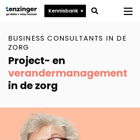
Tenzinger
Go
Kennisbank
Menu
to
search
BUSINESS CONSULTANTS IN DE
page
ZORG
Project- en
verandermanagement
in de zorg