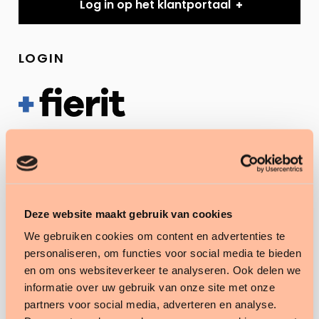
Log in op het klantportaal
LOGIN
Heb je een vraag over het Fierit ECD? Log dan via
onderstaande button in op het klantportaal. Onze
collega's van Customer Service helpen je graag
verder, zodat je snel weer door kan.
Deze website maakt gebruik van cookies
We gebruiken cookies om content en advertenties te
personaliseren, om functies voor social media te bieden
en om ons websiteverkeer te analyseren. Ook delen we
Log in op het klantportaal
informatie over uw gebruik van onze site met onze
partners voor social media, adverteren en analyse.