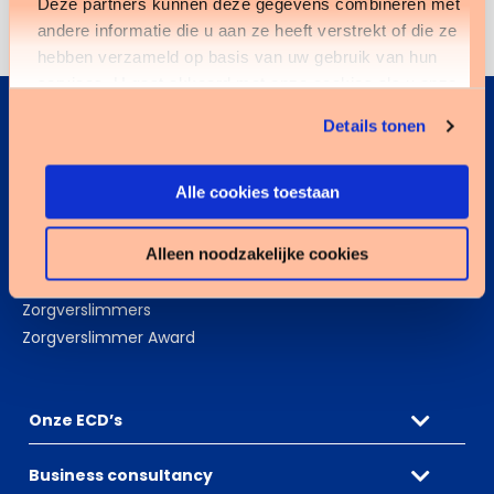
Deze partners kunnen deze gegevens combineren met
andere informatie die u aan ze heeft verstrekt of die ze
hebben verzameld op basis van uw gebruik van hun
services. U gaat akkoord met onze cookies als u onze
website blijft gebruiken.
Details tonen
Over ons
Social
Over ons
LinkedIn
Alle cookies toestaan
Historie
Instagram
Nieuws
Partnerprogramma
Alleen noodzakelijke cookies
Werken bij Tenzinger
Zorgverslimmers
Zorgverslimmer Award
Onze ECD’s
Business consultancy