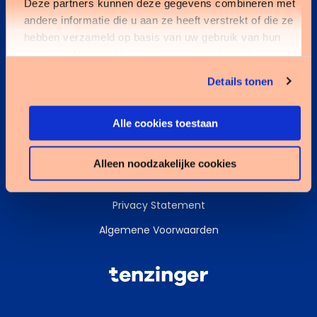
Deze partners kunnen deze gegevens combineren met
andere informatie die u aan ze heeft verstrekt of die ze
Kennisbank
hebben verzameld op basis van uw gebruik van hun
services. U gaat akkoord met onze cookies als u onze
Services
website blijft gebruiken.
Details tonen
Data & AI
Alle cookies toestaan
Alleen noodzakelijke cookies
Cookies
Privacy Statement
Algemene Voorwaarden
Tenzinger