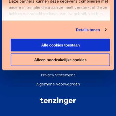
Deze partners kunnen deze gegevens combineren met
andere informatie die u aan ze heeft verstrekt of die ze
Kennisbank
hebben verzameld op basis van uw gebruik van hun
services. U gaat akkoord met onze cookies als u onze
Services
website blijft gebruiken.
Details tonen
Data & AI
Alle cookies toestaan
Alleen noodzakelijke cookies
Cookies
Privacy Statement
Algemene Voorwaarden
Tenzinger