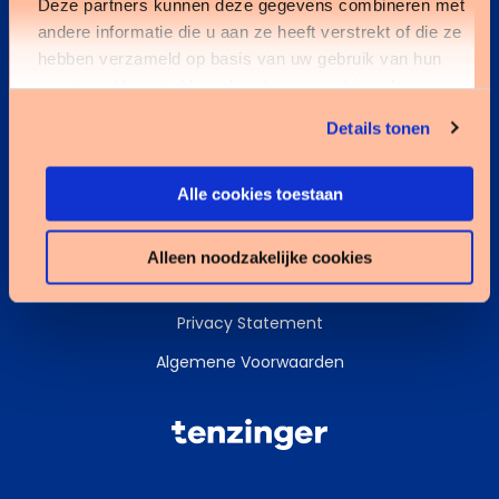
Deze partners kunnen deze gegevens combineren met
andere informatie die u aan ze heeft verstrekt of die ze
Kennisbank
hebben verzameld op basis van uw gebruik van hun
services. U gaat akkoord met onze cookies als u onze
Services
website blijft gebruiken.
Details tonen
Data & AI
Alle cookies toestaan
Alleen noodzakelijke cookies
Cookies
Privacy Statement
Algemene Voorwaarden
Tenzinger