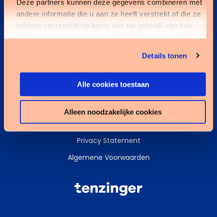
Deze partners kunnen deze gegevens combineren met
andere informatie die u aan ze heeft verstrekt of die ze
Kennisbank
hebben verzameld op basis van uw gebruik van hun
services. U gaat akkoord met onze cookies als u onze
Services
website blijft gebruiken.
Details tonen
Data & AI
Alle cookies toestaan
Alleen noodzakelijke cookies
Cookies
Privacy Statement
Algemene Voorwaarden
Tenzinger