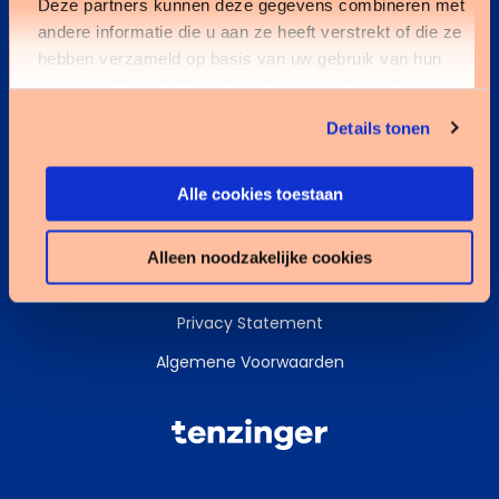
Deze partners kunnen deze gegevens combineren met
andere informatie die u aan ze heeft verstrekt of die ze
Kennisbank
hebben verzameld op basis van uw gebruik van hun
services. U gaat akkoord met onze cookies als u onze
Services
website blijft gebruiken.
Details tonen
Data & AI
Alle cookies toestaan
Alleen noodzakelijke cookies
Cookies
Privacy Statement
Algemene Voorwaarden
Tenzinger