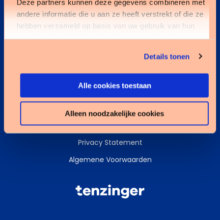
Deze partners kunnen deze gegevens combineren met
andere informatie die u aan ze heeft verstrekt of die ze
Kennisbank
hebben verzameld op basis van uw gebruik van hun
services. U gaat akkoord met onze cookies als u onze
Services
website blijft gebruiken.
Details tonen
Data & AI
Alle cookies toestaan
Alleen noodzakelijke cookies
Cookies
Privacy Statement
Algemene Voorwaarden
Tenzinger