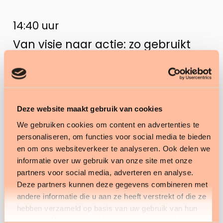
14:40 uur
Van visie naar actie: zo gebruikt
Breburg data om de zorg te
verbeteren
Sprekers: Annette Zoete, Programmamanager
Innovatie Breburg en Quintijn Aman, Business
Deze website maakt gebruik van cookies
Consultant Tenzinger
We gebruiken cookies om content en advertenties te
personaliseren, om functies voor social media te bieden
en om ons websiteverkeer te analyseren. Ook delen we
informatie over uw gebruik van onze site met onze
15:40 uur
partners voor social media, adverteren en analyse.
Optimalisatie van de zorg binnen
Deze partners kunnen deze gegevens combineren met
andere informatie die u aan ze heeft verstrekt of die ze
het Amsterdam UMC met een
hebben verzameld op basis van uw gebruik van hun
dataplatform in de cloud.
services. U gaat akkoord met onze cookies als u onze