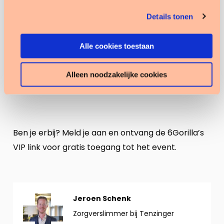
website blijft gebruiken.
Frans ten Bookum, Infrastructure Coordinator
Details tonen
Datamanagement Amsterdam UMC
Alle cookies toestaan
Andre Molenaar, Solution Engineer Snowflake
Jesse Bouwer, Healthcare Account Manager
Alleen noodzakelijke cookies
Snowflake
Ben je erbij? Meld je aan en ontvang de 6Gorilla’s
VIP link voor gratis toegang tot het event.
Bekijk
Jeroen Schenk
profiel
Zorgverslimmer bij Tenzinger