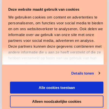
toekomstbestendige zorgorganisatie
Deze website maakt gebruik van cookies
Een datavolwassen zorgorganisatie is een
toekomstbestendige zorgorganisatie. In deze
We gebruiken cookies om content en advertenties te
personaliseren, om functies voor social media te bieden
sessie bespreken we hoe een goede toepassing
en om ons websiteverkeer te analyseren. Ook delen we
van data kan helpen om de zorg betaalbaar en
informatie over uw gebruik van onze site met onze
bemensbaar te maken én delen we tools en best
partners voor social media, adverteren en analyse.
practices waarmee zorgorganisaties direct mee
Deze partners kunnen deze gegevens combineren met
aan de slag kunnen om hun datavolwassenheid te
andere informatie die u aan ze heeft verstrekt of die ze
hebben verzameld op basis van uw gebruik van hun
vergroten.
services. U gaat akkoord met onze cookies als u onze
website blijft gebruiken.
Rol data bij een toekomstbestendige
Details tonen
zorgorganisatie
Mogelijkheden voor groei in datavolwassenheid
Alle cookies toestaan
Tools & best practices om direct mee aan de
slag te gaan
Alleen noodzakelijke cookies
Wij zien je graag op 16 november bij onze stand of