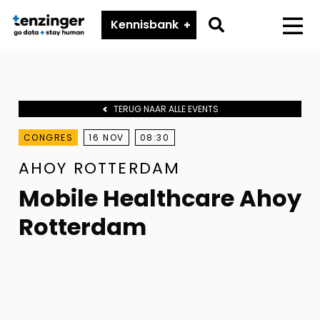
Tenzinger
Go
Kennisbank
Menu
to
search
page
TERUG NAAR ALLE EVENTS
CONGRES
16 NOV
08:30
AHOY ROTTERDAM
Mobile Healthcare Ahoy
Rotterdam