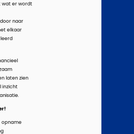
t wat er wordt
 door naar
met elkaar
oleerd
nancieel
urzaam
 en laten zien
 inzicht
nisatie.
er!
 de opname
ng