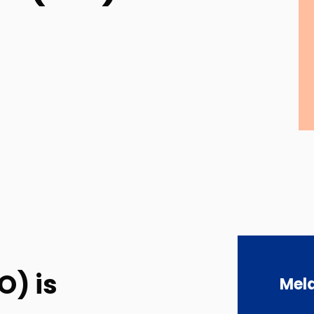
O) is
Meld