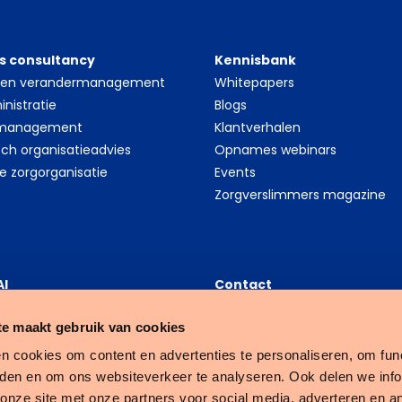
s consultancy
Kennisbank
- en verandermanagement
Whitepapers
nistratie
Blogs
 management
Klantverhalen
sch organisatieadvies
Opnames webinars
le zorgorganisatie
Events
Zorgverslimmers magazine
AI
Contact
thcare Data Science
Tenzinger B.V.
e maakt gebruik van cookies
platform
Nijverheidsweg 16A
ess Intelligence (BI)
3534 AM Utrecht
n cookies om content en advertenties te personaliseren, om func
Customer Services
eden en om ons websiteverkeer te analyseren. Ook delen we inf
088 - 64 81 300
 onze site met onze partners voor social media, adverteren en a