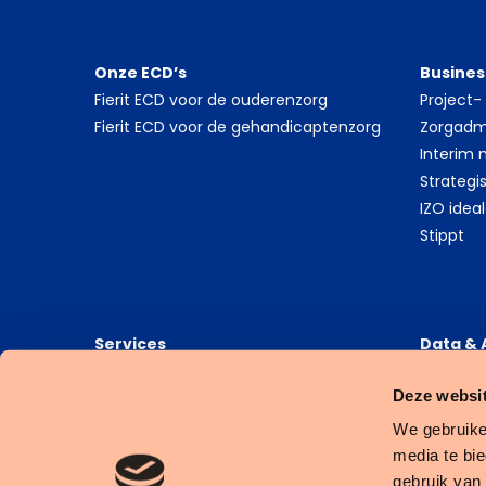
Onze ECD’s
Busines
Fierit ECD voor de ouderenzorg
Project
Fierit ECD voor de gehandicaptenzorg
Zorgadmi
Interim
Strategi
IZO idea
Stippt
Services
Data & 
Stippt financiële en administratieve
6G Heal
Deze websit
dienstverlening
6G Data
6G Busin
We gebruike
media te bi
gebruik van