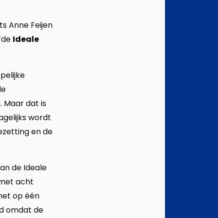
ts Anne Feijen
 ‘de
Ideale
elijke
de
 Maar dat is
agelijks wordt
zetting en de
an de Ideale
 met acht
 het op één
eld omdat de