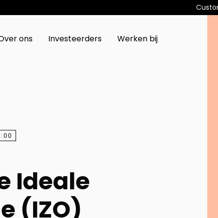
Custo
Over ons
Investeerders
Werken bij
0:00
e Ideale
e (IZO)