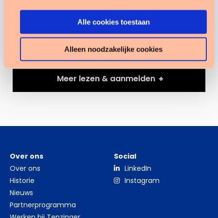
nieuwe inzichten. Een tipje van de sluier: zelf aan
de slag met tekstanalyse is dichterbij dan je
Alle cookies toestaan
denkt!
Alleen noodzakelijke cookies
Meer lezen & aanmelden
Over ons
Social
Over ons
LinkedIn
Historie
Instagram
Nieuws
Partnerprogramma
Werken bij Tenzinger