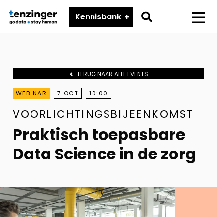
Tenzinger
Go
Kennisbank
Menu
to
search
page
TERUG NAAR ALLE EVENTS
WEBINAR
7 OCT
10:00
VOORLICHTINGSBIJEENKOMST
Praktisch toepasbare
Data Science in de zorg