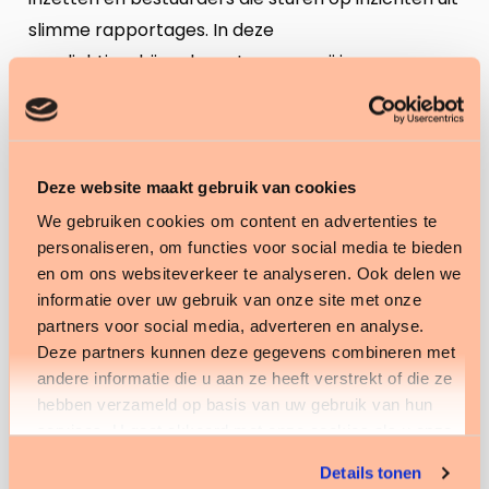
slimme rapportages. In deze
voorlichtingsbijeenkomst nemen wij jouw
zorgorganisatie mee in de wereld van Data
Science en tekstanalyse.
In deze bijeenkomst leer jij de basis kennen van
Deze website maakt gebruik van cookies
Data Science met aansprekende voorbeelden en
We gebruiken cookies om content en advertenties te
technieken in de gezondheidszorg. Data Science
personaliseren, om functies voor social media te bieden
expert bij het Trimbos Instituut, Joran Lokkerbol,
en om ons websiteverkeer te analyseren. Ook delen we
vertelt verder over de verhouding Data Science,
informatie over uw gebruik van onze site met onze
partners voor social media, adverteren en analyse.
traditioneel onderzoek en de randvoorwaarden. In
Deze partners kunnen deze gegevens combineren met
het vervolg van de voorlichtingsbijeenkomst
andere informatie die u aan ze heeft verstrekt of die ze
neemt Anton Kuijer, 6G Data Scientist, je mee in de
hebben verzameld op basis van uw gebruik van hun
mogelijkheden van tekstanalyse. Hij laat zien dat
services. U gaat akkoord met onze cookies als u onze
analyse op beschikbare teksten zorgt voor
website blijft gebruiken.
Details tonen