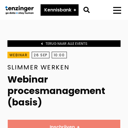
Tenzinger
Go
Kennisbank
Menu
to
search
page
TERUG NAAR ALLE EVENTS
WEBINAR
26 SEP
10:00
SLIMMER WERKEN
Webinar
procesmanagement
(basis)
Inschrijven