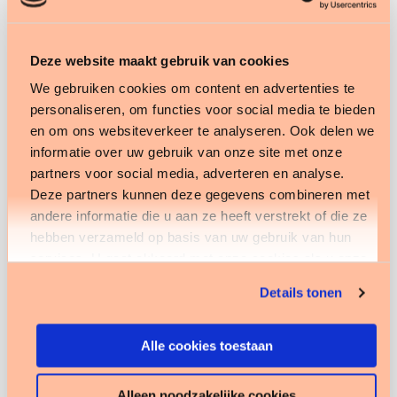
verantwoording en helpt bij risicobeheersing en
naleving van regelgeving.
Deze website maakt gebruik van cookies
Voor wie?
We gebruiken cookies om content en advertenties te
personaliseren, om functies voor social media te bieden
Dit webinar is geschikt voor projectleiders,
en om ons websiteverkeer te analyseren. Ook delen we
managers, adviseurs en medewerkers die te
informatie over uw gebruik van onze site met onze
partners voor social media, adverteren en analyse.
maken hebben met procesverbeteringen. Je
Deze partners kunnen deze gegevens combineren met
denkt dat dingen in jouw organisatie anders
andere informatie die u aan ze heeft verstrekt of die ze
kunnen, maar weet nog niet hoe. Je hebt
hebben verzameld op basis van uw gebruik van hun
interesse in het opdoen van de basiskennis van
services. U gaat akkoord met onze cookies als u onze
procesmanagement. Tijdens het webinar ga je
website blijft gebruiken.
Details tonen
aan de slag met theorie en praktijkvoorbeelden
van procesmanagement. Voor dit webinar is geen
Alle cookies toestaan
vooropleiding nodig.
Wil je erbij zijn? Meld je aan!
Alleen noodzakelijke cookies