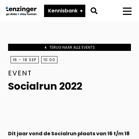
Tenzinger
Go
Kennisbank
Menu
to
search
page
TERUG NAAR ALLE EVENTS
16 - 18 SEP
10:00
EVENT
Socialrun 2022
Dit jaar vond de Socialrun plaats van 16 t/m 18