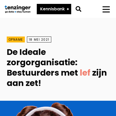
Tenzinger
Go
Kennisbank
Menu
to
search
page
OPNAME
18 MEI 2021
De Ideale
zorgorganisatie:
Bestuurders met
lef
zijn
aan zet!