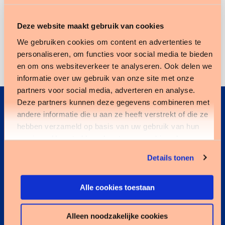
Deze website maakt gebruik van cookies
We gebruiken cookies om content en advertenties te
personaliseren, om functies voor social media te bieden
en om ons websiteverkeer te analyseren. Ook delen we
informatie over uw gebruik van onze site met onze
partners voor social media, adverteren en analyse.
Deze partners kunnen deze gegevens combineren met
Bekijk de opname
andere informatie die u aan ze heeft verstrekt of die ze
hebben verzameld op basis van uw gebruik van hun
Vul onderstaande gegevens in en ontvang de
services. U gaat akkoord met onze cookies als u onze
opname van het webinar.
website blijft gebruiken.
Details tonen
Alle cookies toestaan
Alleen noodzakelijke cookies