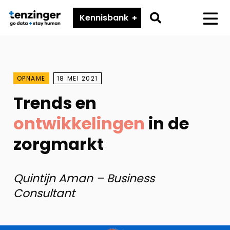
Tenzinger
Go
Kennisbank
Menu
to
search
page
OPNAME
18 MEI 2021
Trends en
ontwikkelingen
in de
zorgmarkt
Quintijn Aman – Business
Consultant