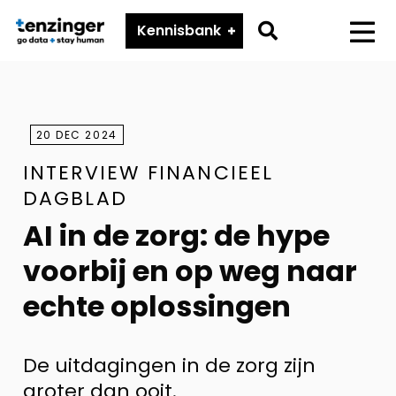
Tenzinger
Go
Kennisbank
Menu
to
search
page
20 DEC 2024
INTERVIEW FINANCIEEL
DAGBLAD
AI in de zorg: de hype
voorbij en op weg naar
echte oplossingen
De uitdagingen in de zorg zijn
groter dan ooit.