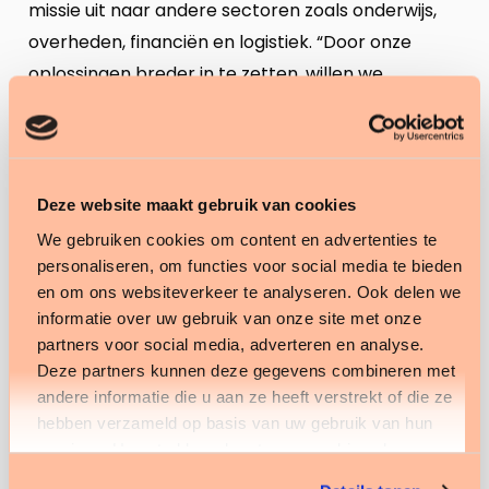
missie uit naar andere sectoren zoals onderwijs,
overheden, financiën en logistiek. “Door onze
oplossingen breder in te zetten, willen we
versnellen waar dat het hardst nodig is”, vult Ilje
aan. “Wat ons drijft is de maatschappelijke impact
die we kunnen maken, ook voor organisaties
buiten het publieke domein. We zijn groot
Deze website maakt gebruik van cookies
geworden in de zorg, maar zien ook in de
We gebruiken cookies om content en advertenties te
financiële, energie en logistieke sector tal van
personaliseren, om functies voor social media te bieden
en om ons websiteverkeer te analyseren. Ook delen we
toepassingsmogelijkheden.”
informatie over uw gebruik van onze site met onze
Sterk leiderschap en
partners voor social media, adverteren en analyse.
Deze partners kunnen deze gegevens combineren met
samenwerking
andere informatie die u aan ze heeft verstrekt of die ze
hebben verzameld op basis van uw gebruik van hun
De gedeelde ambitie om met data en AI de druk
services. U gaat akkoord met onze cookies als u onze
op de maatschappij te verlichten, bracht Jeroen
website blijft gebruiken.