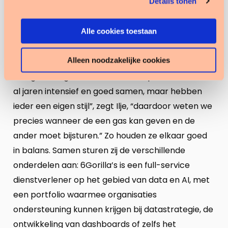
Details tonen
en Ilje samen als directeuren van Tenzinger. Ze zijn
een sterk team: veel overeenkomsten en waar
nodig complementair. Ilje floreert in dynamische
Alle cookies toestaan
situaties die een hands-on aanpak vereisen en
Alleen noodzakelijke cookies
snelle beslissingen vragen. Jeroen brengt een wat
rustigere en gestructureerde aanpak. “We werken
al jaren intensief en goed samen, maar hebben
ieder een eigen stijl”, zegt Ilje, “daardoor weten we
precies wanneer de een gas kan geven en de
ander moet bijsturen.” Zo houden ze elkaar goed
in balans. Samen sturen zij de verschillende
onderdelen aan: 6Gorilla’s is een full-service
dienstverlener op het gebied van data en AI, met
een portfolio waarmee organisaties
ondersteuning kunnen krijgen bij datastrategie, de
ontwikkeling van dashboards of zelfs het