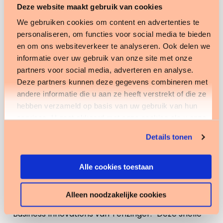
Deze website maakt gebruik van cookies
Wijkverpleging
We gebruiken cookies om content en advertenties te
personaliseren, om functies voor social media te bieden
Om de doorstroom van cliënten binnen onze
en om ons websiteverkeer te analyseren. Ook delen we
organisatie (het zorgpad) beter te ondersteunen
informatie over uw gebruik van onze site met onze
willen we onze wijkverpleging ook onderbrengen
partners voor social media, adverteren en analyse.
bij Fierit. Zowel onze intramurale- als extramurale
Deze partners kunnen deze gegevens combineren met
afdeling kan dan werken volgens het Mikzo. Dit
andere informatie die u aan ze heeft verstrekt of die ze
hebben verzameld op basis van uw gebruik van hun
komt de kwaliteit van de zorg ten goede, creëert
services. U gaat akkoord met onze cookies als u onze
meer synergie binnen de organisatie en werkt
website blijft gebruiken.
kostenbesparend.”
Details tonen
Bundelen van onze
Alle cookies toestaan
krachten
Alleen noodzakelijke cookies
Olav van de Reijken, Director Commercial &
Business Innovations van Tenzinger: “Deze snelle