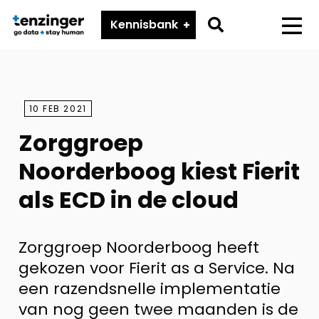
Tenzinger
Go
Kennisbank
Menu
to
search
page
10 FEB 2021
Zorggroep
Noorderboog kiest Fierit
als ECD in de cloud
Zorggroep Noorderboog heeft
gekozen voor Fierit as a Service. Na
een razendsnelle implementatie
van nog geen twee maanden is de