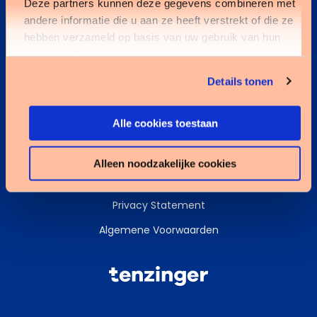
Deze partners kunnen deze gegevens combineren met
andere informatie die u aan ze heeft verstrekt of die ze
Kennisbank
hebben verzameld op basis van uw gebruik van hun
services. U gaat akkoord met onze cookies als u onze
Services
website blijft gebruiken.
Details tonen
Data & AI
Alle cookies toestaan
Alleen noodzakelijke cookies
Cookies
Privacy Statement
Algemene Voorwaarden
Tenzinger