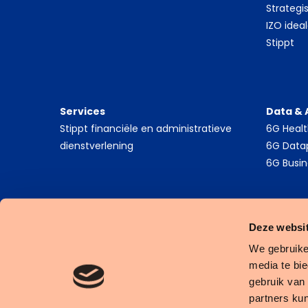
Strategi
IZO idea
Stippt
Services
Data & 
Stippt financiële en administratieve
6G Heal
dienstverlening
6G Data
6G Busin
Deze websit
We gebruike
media te bi
gebruik van
Cookies
Privacy Statement
Algemene Voorwaarden
partners ku