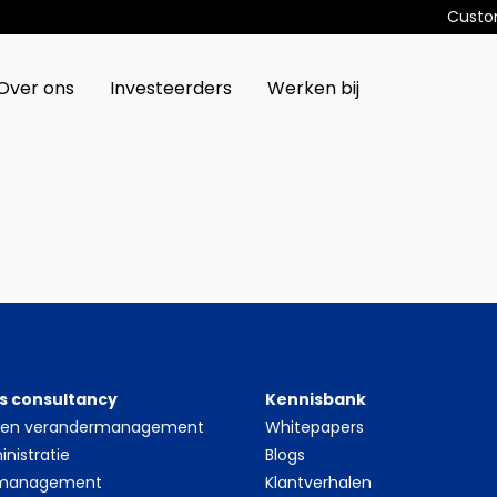
Custo
Over ons
Investeerders
Werken bij
s consultancy
Kennisbank
- en verandermanagement
Whitepapers
nistratie
Blogs
 management
Klantverhalen