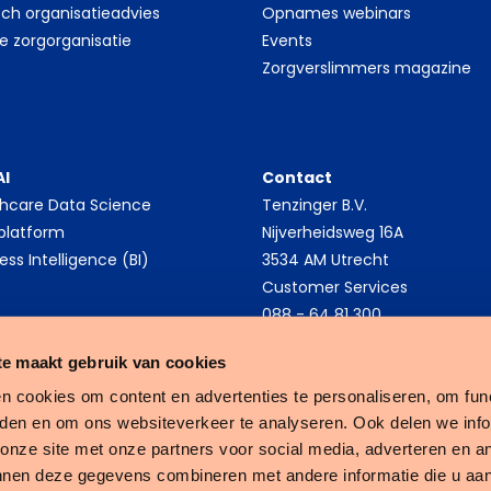
sch organisatieadvies
Opnames webinars
le zorgorganisatie
Events
Zorgverslimmers magazine
AI
Contact
thcare Data Science
Tenzinger B.V.
platform
Nijverheidsweg 16A
ess Intelligence (BI)
3534 AM Utrecht
Customer Services
088 - 64 81 300
e maakt gebruik van cookies
n cookies om content en advertenties te personaliseren, om func
eden en om ons websiteverkeer te analyseren. Ook delen we inf
Tenzinger
 onze site met onze partners voor social media, adverteren en a
nnen deze gegevens combineren met andere informatie die u aan