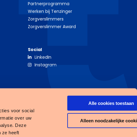
Partnerprogramma
Werken bij Tenzinger
Zorgverslimmers
Zorgverslimmer Award
Social
LinkedIn
Instagram
Alle cookies toestaan
ties voor social
ormatie over uw
Alleen noodzakelijke cook
nalyse. Deze
 ze heeft