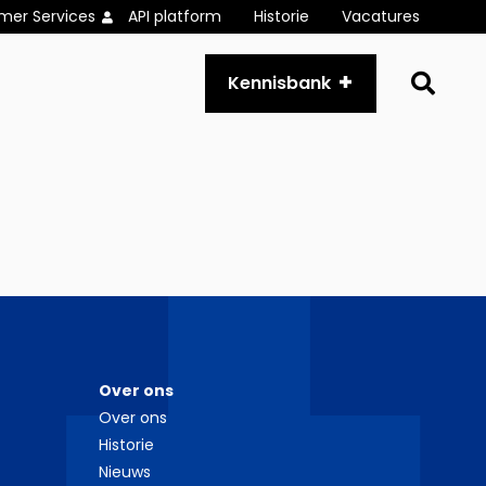
mer Services
API platform
Historie
Vacatures
Go
Kennisbank
to
se
pa
Over ons
Over ons
Historie
Nieuws