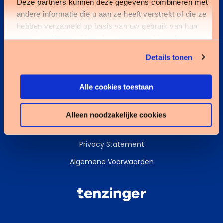
Deze partners kunnen deze gegevens combineren met
andere informatie die u aan ze heeft verstrekt of die ze
Kennisbank
hebben verzameld op basis van uw gebruik van hun
services. U gaat akkoord met onze cookies als u onze
Services
website blijft gebruiken.
Details tonen
Data & AI
Alle cookies toestaan
Alleen noodzakelijke cookies
Cookies
Privacy Statement
Algemene Voorwaarden
Tenzinger