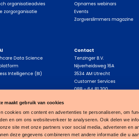
sch organisatieadvies
Opnames webinars
le zorgorganisatie
Events
Zorgverslimmers magazine
AI
Contact
thcare Data Science
Tenzinger B.V.
platform
Nijverheidsweg 16A
ess Intelligence (BI)
3534 AM Utrecht
Customer Services
088 - 64 81 300
e maakt gebruik van cookies
n cookies om content en advertenties te personaliseren, om func
eden en om ons websiteverkeer te analyseren. Ook delen we inf
Tenzinger
 onze site met onze partners voor social media, adverteren en a
nnen deze gegevens combineren met andere informatie die u aan