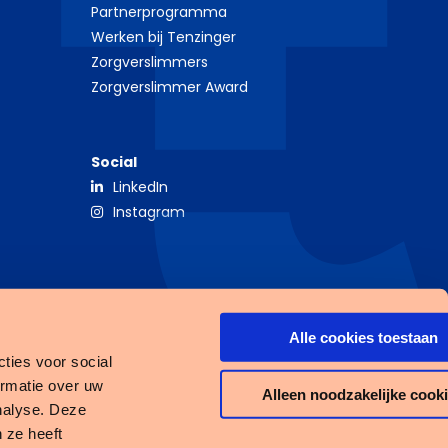
Partnerprogramma
Werken bij Tenzinger
Zorgverslimmers
Zorgverslimmer Award
Social
LinkedIn
Instagram
Alle cookies toestaan
ties voor social
ormatie over uw
Alleen noodzakelijke cook
nalyse. Deze
 ze heeft