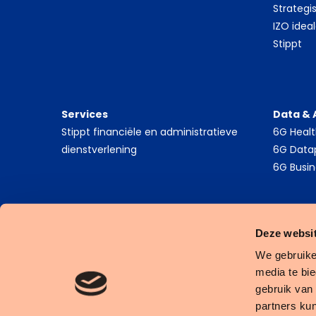
Strategi
IZO idea
Stippt
Services
Data & 
Stippt financiële en administratieve
6G Heal
dienstverlening
6G Data
6G Busin
Deze websit
We gebruike
media te bi
gebruik van
Cookies
Privacy Statement
Algemene Voorwaarden
partners ku