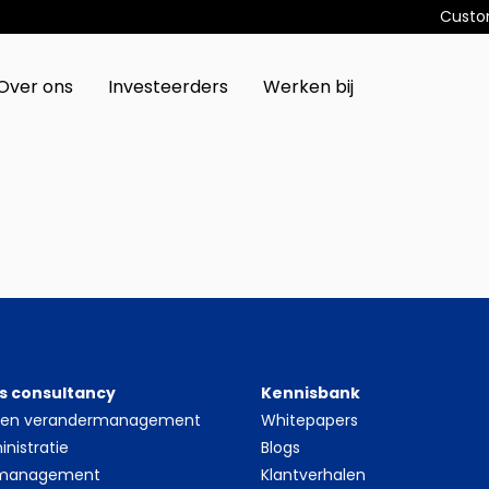
Custo
Over ons
Investeerders
Werken bij
s consultancy
Kennisbank
- en verandermanagement
Whitepapers
nistratie
Blogs
 management
Klantverhalen