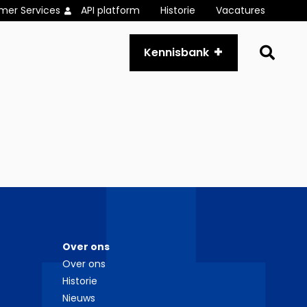
mer Services
API platform
Historie
Vacatures
Go
Kennisbank
to
se
pa
Over ons
Over ons
Historie
Nieuws