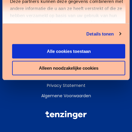
Deze partners kunnen deze gegevens combineren met
andere informatie die u aan ze heeft verstrekt of die ze
Kennisbank
hebben verzameld op basis van uw gebruik van hun
services. U gaat akkoord met onze cookies als u onze
Services
website blijft gebruiken.
Details tonen
Data & AI
Alle cookies toestaan
Alleen noodzakelijke cookies
Cookies
Privacy Statement
Algemene Voorwaarden
Tenzinger