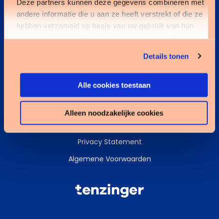
Deze partners kunnen deze gegevens combineren met
andere informatie die u aan ze heeft verstrekt of die ze
Kennisbank
hebben verzameld op basis van uw gebruik van hun
services. U gaat akkoord met onze cookies als u onze
Services
website blijft gebruiken.
Details tonen
Data & AI
Alle cookies toestaan
Alleen noodzakelijke cookies
Cookies
Privacy Statement
Algemene Voorwaarden
Tenzinger