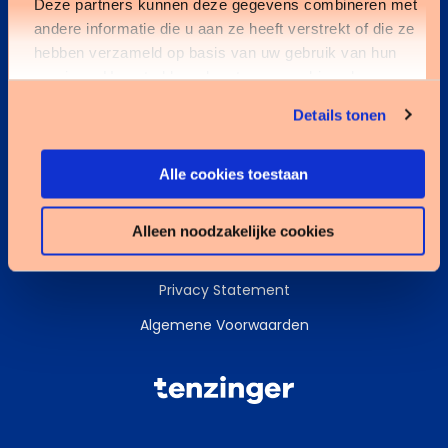
Deze partners kunnen deze gegevens combineren met
andere informatie die u aan ze heeft verstrekt of die ze
Kennisbank
hebben verzameld op basis van uw gebruik van hun
services. U gaat akkoord met onze cookies als u onze
Services
website blijft gebruiken.
Details tonen
Data & AI
Alle cookies toestaan
Alleen noodzakelijke cookies
Cookies
Privacy Statement
Algemene Voorwaarden
Tenzinger