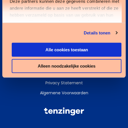
Deze partners kunnen deze gegevens combineren met
andere informatie die u aan ze heeft verstrekt of die ze
Kennisbank
hebben verzameld op basis van uw gebruik van hun
services. U gaat akkoord met onze cookies als u onze
Services
website blijft gebruiken.
Details tonen
Data & AI
Alle cookies toestaan
Alleen noodzakelijke cookies
Cookies
Privacy Statement
Algemene Voorwaarden
Tenzinger