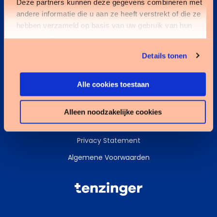
Deze partners kunnen deze gegevens combineren met
andere informatie die u aan ze heeft verstrekt of die ze
Kennisbank
hebben verzameld op basis van uw gebruik van hun
services. U gaat akkoord met onze cookies als u onze
Services
website blijft gebruiken.
Details tonen
Data & AI
Alle cookies toestaan
Alleen noodzakelijke cookies
Cookies
Privacy Statement
Algemene Voorwaarden
Tenzinger