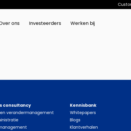
Custo
Over ons
Investeerders
Werken bij
s consultancy
Kennisbank
- en verandermanagement
Whitepapers
nistratie
Blogs
 management
Klantverhalen