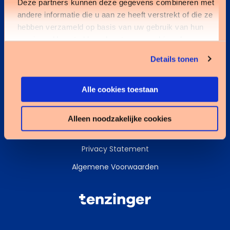
Deze partners kunnen deze gegevens combineren met
andere informatie die u aan ze heeft verstrekt of die ze
Kennisbank
hebben verzameld op basis van uw gebruik van hun
services. U gaat akkoord met onze cookies als u onze
Services
website blijft gebruiken.
Details tonen
Data & AI
Alle cookies toestaan
Alleen noodzakelijke cookies
Cookies
Privacy Statement
Algemene Voorwaarden
Tenzinger