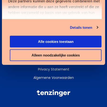
Deze partners kunnen deze gegevens combineren met
andere informatie die u aan ze heeft verstrekt of die ze
Kennisbank
hebben verzameld op basis van uw gebruik van hun
services. U gaat akkoord met onze cookies als u onze
Services
website blijft gebruiken.
Details tonen
Data & AI
Alle cookies toestaan
Alleen noodzakelijke cookies
Cookies
Privacy Statement
Algemene Voorwaarden
Tenzinger