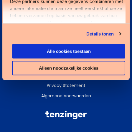
Deze partners kunnen deze gegevens combineren met
andere informatie die u aan ze heeft verstrekt of die ze
Kennisbank
hebben verzameld op basis van uw gebruik van hun
services. U gaat akkoord met onze cookies als u onze
Services
website blijft gebruiken.
Details tonen
Data & AI
Alle cookies toestaan
Alleen noodzakelijke cookies
Cookies
Privacy Statement
Algemene Voorwaarden
Tenzinger