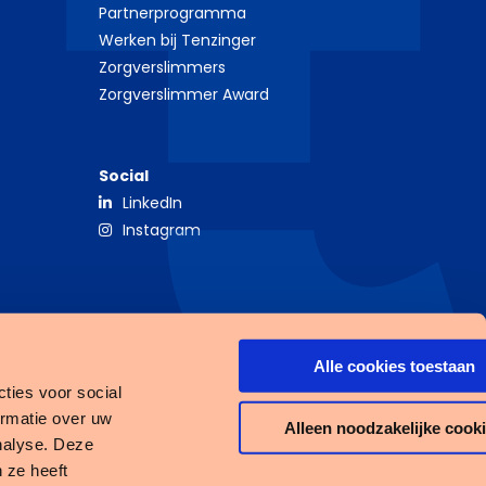
Partnerprogramma
Werken bij Tenzinger
Zorgverslimmers
Zorgverslimmer Award
Social
LinkedIn
Instagram
Alle cookies toestaan
ties voor social
ormatie over uw
Alleen noodzakelijke cook
nalyse. Deze
 ze heeft