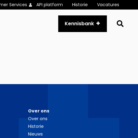
mer Services
API platform
Historie
Vacatures
Go
Kennisbank
to
se
pa
Over ons
Over ons
Historie
Nieuws