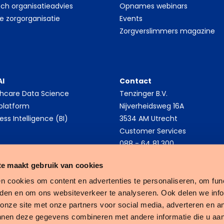
sch organisatieadvies
Opnames webinars
le zorgorganisatie
Events
Zorgverslimmers magazine
AI
Contact
thcare Data Science
Tenzinger B.V.
platform
Nijverheidsweg 16A
ess Intelligence (BI)
3534 AM Utrecht
Customer Services
088 - 64 81 300
e maakt gebruik van cookies
n cookies om content en advertenties te personaliseren, om func
eden en om ons websiteverkeer te analyseren. Ook delen we inf
Tenzinger
 onze site met onze partners voor social media, adverteren en a
nnen deze gegevens combineren met andere informatie die u aan