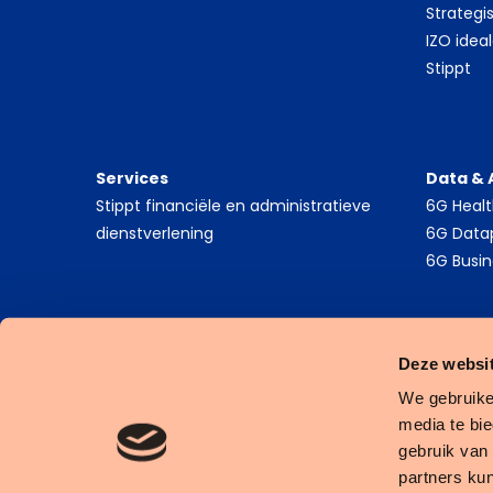
Strategi
IZO idea
Stippt
Services
Data & 
Stippt financiële en administratieve
6G Heal
dienstverlening
6G Data
6G Busin
Deze websit
We gebruike
media te bi
gebruik van
Cookies
Privacy Statement
Algemene Voorwaarden
partners ku