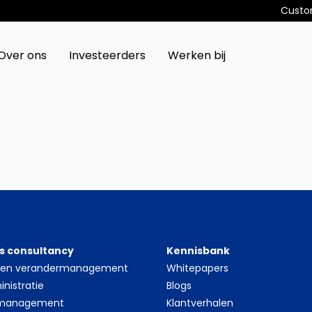
Custo
Over ons
Investeerders
Werken bij
s consultancy
Kennisbank
- en verandermanagement
Whitepapers
nistratie
Blogs
 management
Klantverhalen