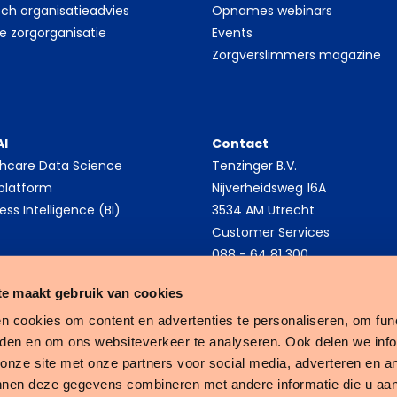
sch organisatieadvies
Opnames webinars
le zorgorganisatie
Events
Zorgverslimmers magazine
AI
Contact
thcare Data Science
Tenzinger B.V.
platform
Nijverheidsweg 16A
ess Intelligence (BI)
3534 AM Utrecht
Customer Services
088 - 64 81 300
e maakt gebruik van cookies
n cookies om content en advertenties te personaliseren, om func
eden en om ons websiteverkeer te analyseren. Ook delen we inf
Tenzinger
 onze site met onze partners voor social media, adverteren en a
nnen deze gegevens combineren met andere informatie die u aan