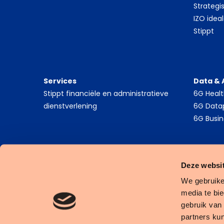
Strategi
IZO idea
Stippt
Services
Data & 
Stippt financiële en administratieve
6G Heal
dienstverlening
6G Data
6G Busin
Deze websit
We gebruike
media te bi
gebruik van
Cookies
Privacy Statement
Algemene Voorwaarden
partners ku