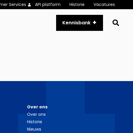
mer Services
API platform
Historie
Vacatures
Go
Kennisbank
to
se
pa
Over ons
Over ons
Historie
Nieuws