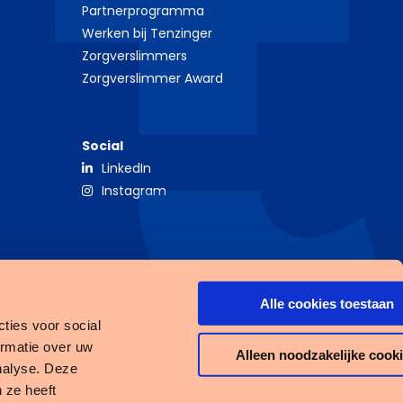
Partnerprogramma
Werken bij Tenzinger
Zorgverslimmers
Zorgverslimmer Award
Social
LinkedIn
Instagram
Alle cookies toestaan
ties voor social
ormatie over uw
Alleen noodzakelijke cook
nalyse. Deze
 ze heeft