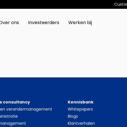
Custo
Over ons
Investeerders
Werken bij
s consultancy
Kennisbank
- en verandermanagement
Whitepapers
nistratie
Blogs
 management
Klantverhalen