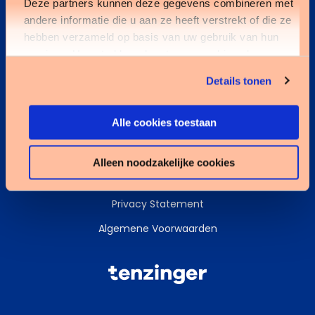
Deze partners kunnen deze gegevens combineren met
andere informatie die u aan ze heeft verstrekt of die ze
Kennisbank
hebben verzameld op basis van uw gebruik van hun
services. U gaat akkoord met onze cookies als u onze
Services
website blijft gebruiken.
Details tonen
Data & AI
Alle cookies toestaan
Alleen noodzakelijke cookies
Cookies
Privacy Statement
Algemene Voorwaarden
Tenzinger