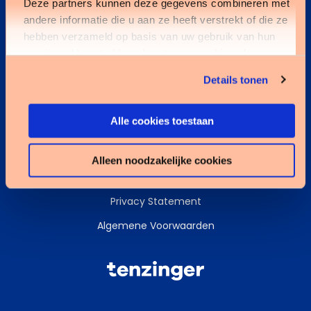
Deze partners kunnen deze gegevens combineren met
andere informatie die u aan ze heeft verstrekt of die ze
Kennisbank
hebben verzameld op basis van uw gebruik van hun
services. U gaat akkoord met onze cookies als u onze
Services
website blijft gebruiken.
Details tonen
Data & AI
Alle cookies toestaan
Alleen noodzakelijke cookies
Cookies
Privacy Statement
Algemene Voorwaarden
Tenzinger