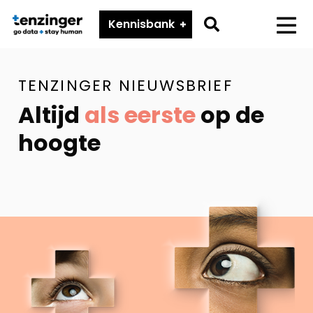
Tenzinger
Go
Kennisbank
Menu
to
search
TENZINGER NIEUWSBRIEF
page
Altijd
als eerste
op de
hoogte