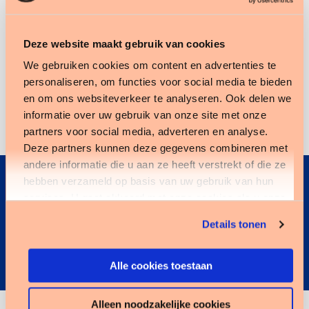
Kun je niet wachten op de volgende nieuwsbrief?
Deze website maakt gebruik van cookies
Neem dan alvast een kijke op onze
nieuwspagina
We gebruiken cookies om content en advertenties te
personaliseren, om functies voor social media te bieden
en volg ons op
LinkedIn
.
en om ons websiteverkeer te analyseren. Ook delen we
informatie over uw gebruik van onze site met onze
partners voor social media, adverteren en analyse.
Deze partners kunnen deze gegevens combineren met
andere informatie die u aan ze heeft verstrekt of die ze
Altijd als eerste op de hoogte
hebben verzameld op basis van uw gebruik van hun
services. U gaat akkoord met onze cookies als u onze
Schrijf je in voor onze nieuwsbrief
website blijft gebruiken.
Details tonen
Door op de button te klikken ga je akkoord met het
Tenzinger privacy statement
.
Alle cookies toestaan
Alleen noodzakelijke cookies