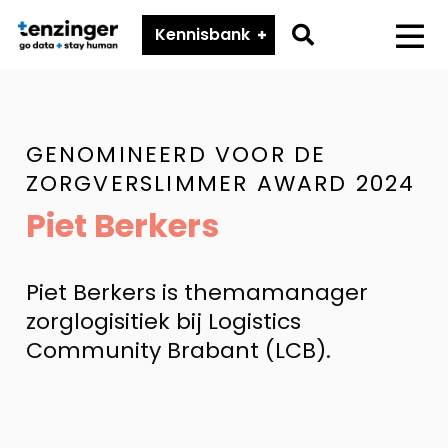
Tenzinger
Go
Kennisbank
Menu
to
search
page
GENOMINEERD VOOR DE
ZORGVERSLIMMER AWARD 2024
Piet Berkers
Piet Berkers is themamanager
zorglogisitiek bij Logistics
Community Brabant (LCB).