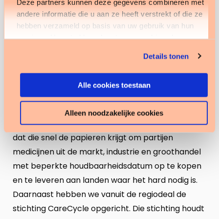
Deze partners kunnen deze gegevens combineren met
andere informatie die u aan ze heeft verstrekt of die ze
En toen?
hebben verzameld op basis van uw gebruik van hun
“Toen zijn we gestopt en ons, samen met een
services. U gaat akkoord met onze cookies als u onze
website blijft gebruiken.
aantal ziekenhuizen, gaan bezighouden met
Details tonen
hergebruik van intramurale retouren. Daarin
bedenken we nog steeds leuke dingen. Ook
Alle cookies toestaan
hebben we een groothandelsvergunning geregeld
en zijn we daarmee een nieuw initiatief begonnen
Alleen noodzakelijke cookies
vanuit onze eigen groothandel, Next. We hopen
dat die snel de papieren krijgt om partijen
medicijnen uit de markt, industrie en groothandel
met beperkte houdbaarheidsdatum op te kopen
en te leveren aan landen waar het hard nodig is.
Daarnaast hebben we vanuit de regiodeal de
stichting CareCycle opgericht. Die stichting houdt