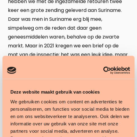
hebben we met de ingezamelde retouren twee
keer een grote zending geleverd aan Suriname.
Daar was men in Suriname erg blij mee,
simpelweg om de reden dat daar geen
geneesmiddelen waren, behalve op de zwarte
markt. Maar in 2021 kregen we een brief op de
mat van de inspectie: het was een leuk idee, maar
niet toegestaan op grond van huidige wetgeving.
En dat is ontzettend jammer: met de ongebruikte
geretourneerde geneesmiddelen van Noord-
Brabant kunnen we Suriname structureel van
Deze website maakt gebruik van cookies
geneesmiddelen voorzien.”
We gebruiken cookies om content en advertenties te
personaliseren, om functies voor social media te bieden
De grootste klant van de farmacie
en om ons websiteverkeer te analyseren. Ook delen we
is de vuilnisbak. Daar moeten we
informatie over uw gebruik van onze site met onze
partners voor social media, adverteren en analyse.
vanaf