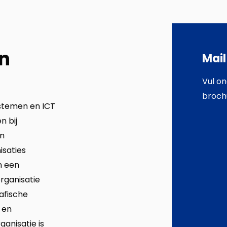
in
Mail
Vul on
broch
ystemen en ICT
n bij
en
isaties
n een
rganisatie
afische
 en
ganisatie is