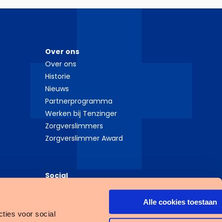
Over ons
Over ons
Historie
Nieuws
Partnerprogramma
Werken bij Tenzinger
Zorgverslimmers
Zorgverslimmer Award
Social
LinkedIn
×
Instagram
Alle cookies toestaan
ijf je in voor onze
ties voor social