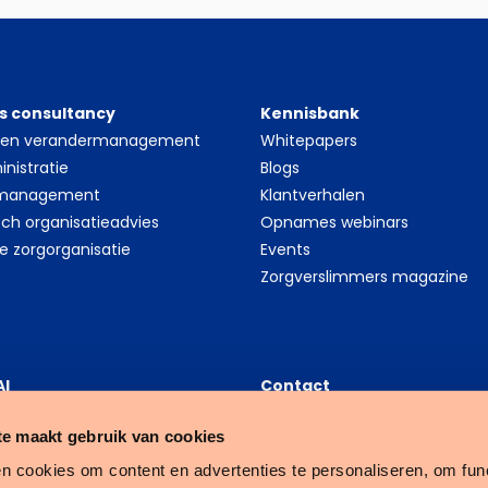
s consultancy
Kennisbank
- en verandermanagement
Whitepapers
nistratie
Blogs
 management
Klantverhalen
sch organisatieadvies
Opnames webinars
le zorgorganisatie
Events
Zorgverslimmers magazine
AI
Contact
thcare Data Science
Tenzinger B.V.
e maakt gebruik van cookies
platform
Nijverheidsweg 16A
Schr
ess Intelligence (BI)
3534 AM Utrecht
n cookies om content en advertenties te personaliseren, om func