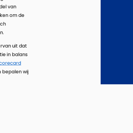
del van
aken om de
ich
n.
rvan uit dat
tie in balans
corecard
 bepalen wij