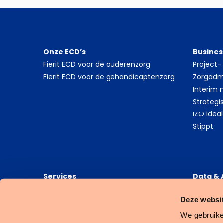
Onze ECD’s
Busines
Fierit ECD voor de ouderenzorg
Project
Fierit ECD voor de gehandicaptenzorg
Zorgadmi
Interim
Strategi
IZO idea
Stippt
Services
Data & 
Stippt financiële en administratieve
6G Heal
Deze websit
dienstverlening
6G Data
6G Busin
We gebruike