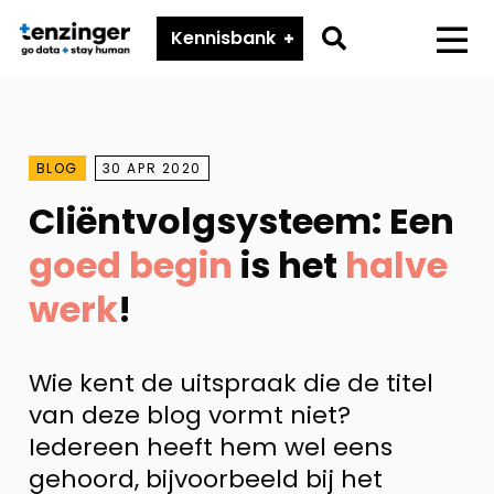
Tenzinger
Go
Kennisbank
Menu
to
search
page
BLOG
30 APR 2020
Cliëntvolgsysteem: Een
goed begin
is het
halve
werk
!
Wie kent de uitspraak die de titel
van deze blog vormt niet?
Iedereen heeft hem wel eens
gehoord, bijvoorbeeld bij het