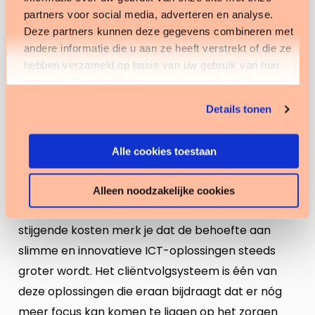
cliënt worden gevraagd.
partners voor social media, adverteren en analyse.
De cliënt staat vanaf het begin centraal, wat
Deze partners kunnen deze gegevens combineren met
meteen zorgt voor een goede indruk.
andere informatie die u aan ze heeft verstrekt of die ze
Door vinger aan de pols te houden is de kans
hebben verzameld op basis van uw gebruik van hun
kleiner dat de toekomstige cliënt gaat kijken bij
services. U gaat akkoord met onze cookies als u onze
de concurrent.
website blijft gebruiken.
Het ondersteunt de workflow.
Details tonen
Wachtlijstbeheer is mogelijk doordat cliënten
goed in beeld blijven.
Alle cookies toestaan
Doordat het op één plek is opgeslagen kan je
hier stuurinformatie uit halen.
Alleen noodzakelijke cookies
Door de toenemende zorgconsumptie en de
stijgende kosten merk je dat de behoefte aan
slimme en innovatieve ICT-oplossingen steeds
groter wordt. Het cliëntvolgsysteem is één van
deze oplossingen die eraan bijdraagt dat er nóg
meer focus kan komen te liggen op het zorgen