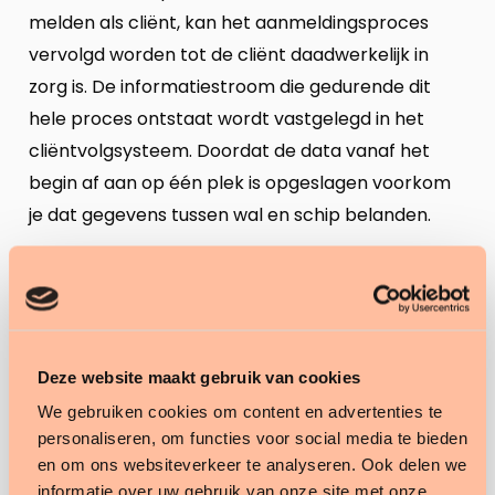
melden als cliënt, kan het aanmeldingsproces
vervolgd worden tot de cliënt daadwerkelijk in
zorg is. De informatiestroom die gedurende dit
hele proces ontstaat wordt vastgelegd in het
cliëntvolgsysteem. Doordat de data vanaf het
begin af aan op één plek is opgeslagen voorkom
je dat gegevens tussen wal en schip belanden.
Wat zijn de voordelen voor jouw
organisatie?
Alle gegevens van de cliënt zijn centraal
opgeslagen vanaf het allereerste begin.
Deze website maakt gebruik van cookies
Belangrijke informatie gaat niet verloren.
We gebruiken cookies om content en advertenties te
De informatie rondom de cliënt is ook voor
personaliseren, om functies voor social media te bieden
collega’s inzichtelijk. Hierdoor voorkom je dat
en om ons websiteverkeer te analyseren. Ook delen we
gegevens mogelijk meerdere malen aan de
informatie over uw gebruik van onze site met onze