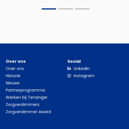
Go
Go
Go
to
to
to
slide
slide
slide
0
1
2
Over ons
Social
Over ons
LinkedIn
Historie
Instagram
Nieuws
Partnerprogramma
Werken bij Tenzinger
Zorgverslimmers
Zorgverslimmer Award