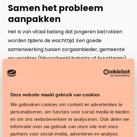
Samen het probleem
aanpakken
Het is van vitaal belang dat jongeren betrokken
worden tijdens de wachttijd. Een goede
samenwerking tussen zorgaanbieder, gemeente
en verwijzer (bijvoorbeeld huisarts of buurtteam)
is essentieel om dit probleem aan te pakken.
Creatieve ideeën zijn nodig om regionale
wachttijden aangenamer te maken. Het doel van
de wachttijd verzachten is het betrekken van de
Deze website maakt gebruik van cookies
cliënt en zijn of haar sociale netwerken het
We gebruiken cookies om content en advertenties te
aangenamer maken van deze periode. Daarbij is
personaliseren, om functies voor social media te bieden
en om ons websiteverkeer te analyseren. Ook delen we
het belangrijk dat deelname aan een activiteit
informatie over uw gebruik van onze site met onze
van een pilot vrijblijvend is voor jongeren. De
partners voor social media, adverteren en analyse.