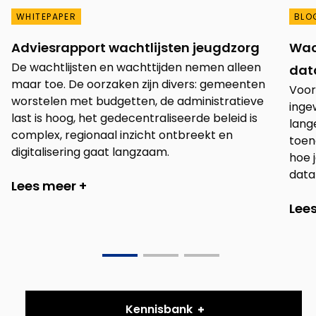
WHITEPAPER
BLO
Adviesrapport wachtlijsten jeugdzorg
Wach
De wachtlijsten en wachttijden nemen alleen
dat
maar toe. De oorzaken zijn divers: gemeenten
Voor
worstelen met budgetten, de administratieve
inge
last is hoog, het gedecentraliseerde beleid is
lang
complex, regionaal inzicht ontbreekt en
toen
digitalisering gaat langzaam.
hoe j
data
Lees meer +
Lee
Go
Go
Go
to
to
to
slide
slide
slide
Kennisbank
0
1
2