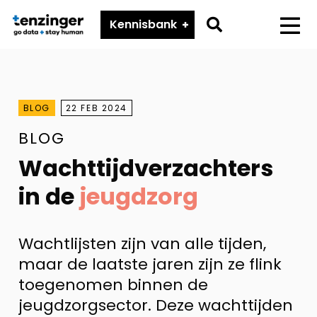
Tenzinger
Go
Kennisbank
Menu
to
search
page
BLOG
22 FEB 2024
BLOG
Wachttijdverzachters
in de
jeugdzorg
Wachtlijsten zijn van alle tijden,
maar de laatste jaren zijn ze flink
toegenomen binnen de
jeugdzorgsector. Deze wachttijden