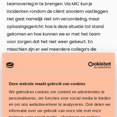
teamoverleg in te brengen. Via MIC kun je
incidenten rondom de cliënt anoniem vastleggen.
Het gaat namelijk niet om veroordeling, maar
oplossingsgericht: hoe is deze situatie tot stand
gekomen en hoe kunnen we er met het team
voor zorgen dat het niet weer gebeurt. En
misschien zijn er wel meerdere collega’s die
hetzelfde is overkomen.
Ons ECD heeft in de Best Practice omgeving een
MIC staan die hiervoor gebruikt kan worden. Hierin
wordt doorgevraagd op de situatie, zodat de
Deze website maakt gebruik van cookies
situatie in één keer duidelijk is, zonder verdere
We gebruiken cookies om content en advertenties te
personaliseren, om functies voor social media te bieden
toelichting van de collega. Hierdoor kan er
en om ons websiteverkeer te analyseren. Ook delen we
gezamenlijk nagedacht worden over een manier
informatie over uw gebruik van onze site met onze
om deze situatie in de toekomst te kunnen
partners voor social media, adverteren en analyse.