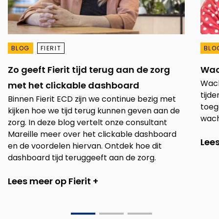
BLOG
FIERIT
BLO
Zo geeft Fierit tijd terug aan de zorg
Wac
Wacht
met het clickable dashboard
tijde
Binnen Fierit ECD zijn we continue bezig met
toeg
kijken hoe we tijd terug kunnen geven aan de
wach
zorg. In deze blog vertelt onze consultant
Mareille meer over het clickable dashboard
Lee
en de voordelen hiervan. Ontdek hoe dit
dashboard tijd teruggeeft aan de zorg.
Lees meer op Fierit +
Go
Go
Go