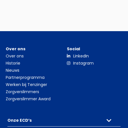
to
to
to
slide
slide
slide
0
1
2
Over ons
Social
Over ons
LinkedIn
Historie
Instagram
Nieuws
Partnerprogramma
Werken bij Tenzinger
Zorgverslimmers
Zorgverslimmer Award
Onze ECD’s