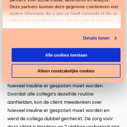
voorkomen.
Deze partners kunnen deze gegevens combineren met
andere informatie die u aan ze heeft verstrekt of die ze
Leren van incidenten
hebben verzameld op basis van uw gebruik van hun
services. U gaat akkoord met onze cookies als u onze
In mijn geval met het insuline incident bleek ik niet
website blijft gebruiken.
de enige collega te zijn waarbij deze situatie bij
Details tonen
deze cliënt is voorgekomen. Wij hebben met het
team gekeken hoe beide situaties zijn ontstaan en
Alle cookies toestaan
hebben uiteindelijk een routine vastgelegd die wij
bij de cliënt volgen. We hebben gekozen om
Alleen noodzakelijke cookies
allemaal bewust na te vragen aan de cliënt
hoeveel insuline er gespoten moet worden.
Doordat alle collega’s dezelfde routine
aanhielden, kon de cliënt meedenken over
hoeveel insuline er gespoten moet worden en
werd de collega dubbel gecheckt. De zorg voor
deze cliënt is hierdoor op 2 vlakken verbeterd: Het