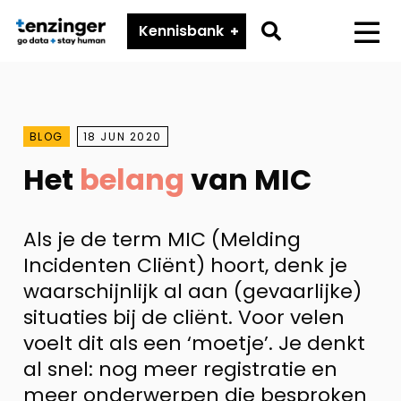
Tenzinger
Go
Kennisbank
Menu
to
search
page
BLOG
18 JUN 2020
Het
belang
van MIC
Als je de term MIC (Melding
Incidenten Cliënt) hoort, denk je
waarschijnlijk al aan (gevaarlijke)
situaties bij de cliënt. Voor velen
voelt dit als een ‘moetje’. Je denkt
al snel: nog meer registratie en
meer onderwerpen die besproken