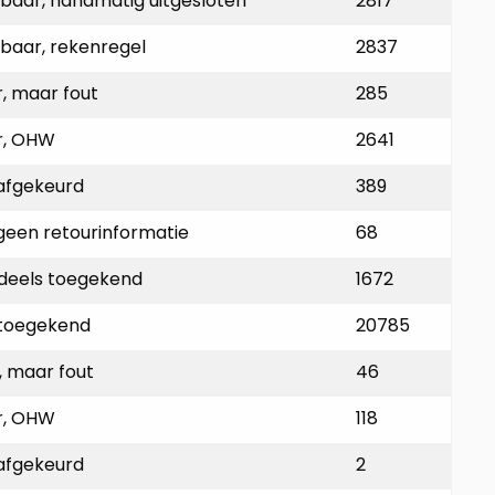
idbaar, handmatig uitgesloten
2817
idbaar, rekenregel
2837
r, maar fout
285
ar, OHW
2641
 afgekeurd
389
, geen retourinformatie
68
, deels toegekend
1672
, toegekend
20785
r, maar fout
46
ar, OHW
118
 afgekeurd
2