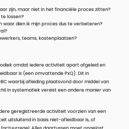
baar zijn, maar niet in het financiële proces zitten?
p te lossen?
 waar dien ik mijn proces dus te verbeteren?
val?
dewerkers, teams, kostenplaatsen?
diek omdat iedere activiteit apart afgeleid en
leidbaar is (een omvattende PxQ). Dit in
DBC waarbij afleiding plaatsvond door middel van
il in systematiek vereist een andere manier van
re geregistreerde activiteit voorzien van een
it uitsluitend in basis niet-afleidbaar is, of
e factuurregel. Alles daartussen moet opgelost