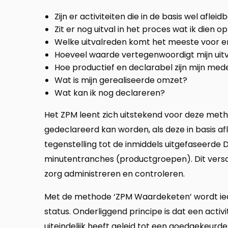
Zijn er activiteiten die in de basis wel afleid
Zit er nog uitval in het proces wat ik dien o
Welke uitvalreden komt het meeste voor en
Hoeveel waarde vertegenwoordigt mijn uit
Hoe productief en declarabel zijn mijn me
Wat is mijn gerealiseerde omzet?
Wat kan ik nog declareren?
Het ZPM leent zich uitstekend voor deze metho
gedeclareerd kan worden, als deze in basis af
tegenstelling tot de inmiddels uitgefaseerde 
minutentranches (productgroepen). Dit versch
zorg administreren en controleren.
Met de methode ‘ZPM Waardeketen’ wordt iede
status. Onderliggend principe is dat een activite
uiteindelijk heeft geleid tot een goedgekeurd