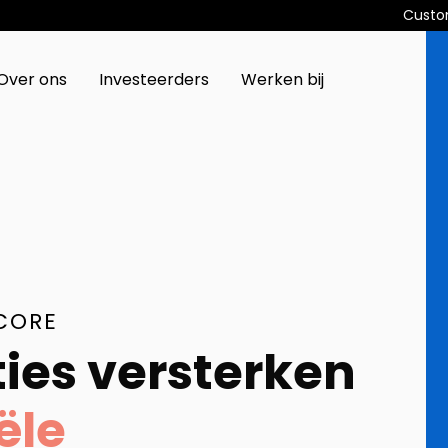
Custo
Over ons
Investeerders
Werken bij
CORE
ies versterken
ële