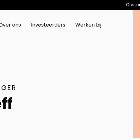
Custo
Over ons
Investeerders
Werken bij
NGER
ff