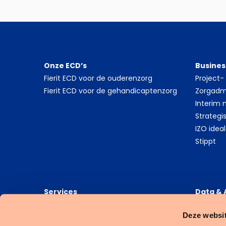
Onze ECD’s
Busines
Fierit ECD voor de ouderenzorg
Project
Fierit ECD voor de gehandicaptenzorg
Zorgadmi
Interim
Strategi
IZO idea
Stippt
Services
Data & 
Stippt financiële en administratieve
6G Heal
Deze websit
dienstverlening
6G Data