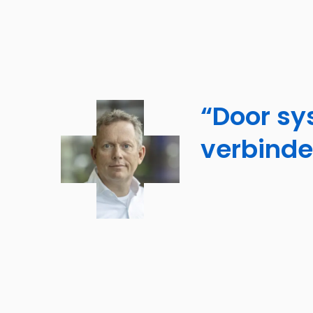
“Door sy
verbinden