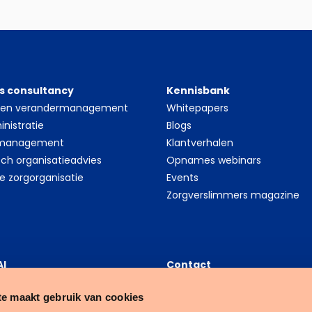
s consultancy
Kennisbank
- en verandermanagement
Whitepapers
nistratie
Blogs
 management
Klantverhalen
sch organisatieadvies
Opnames webinars
le zorgorganisatie
Events
Zorgverslimmers magazine
AI
Contact
thcare Data Science
Tenzinger B.V.
e maakt gebruik van cookies
platform
Nijverheidsweg 16A