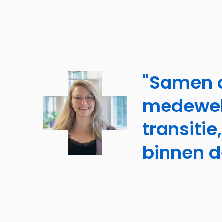
"Samen o
medeweke
transitie
binnen d