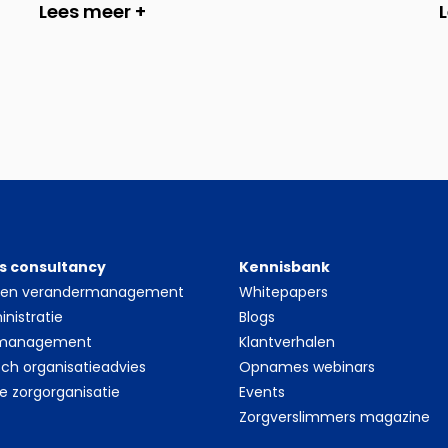
Lees meer +
s consultancy
Kennisbank
- en verandermanagement
Whitepapers
nistratie
Blogs
 management
Klantverhalen
sch organisatieadvies
Opnames webinars
le zorgorganisatie
Events
Zorgverslimmers magazine