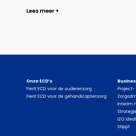
Lees meer +
Onze ECD’s
Busines
Fierit ECD voor de ouderenzorg
Project
Fierit ECD voor de gehandicaptenzorg
Zorgadmi
Interim
Strategi
IZO idea
Stippt