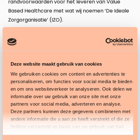
randvoorwaarden voor het leveren van Value
Based Healthcare met wat wij noemen ‘De Ideale
Zorgorganisatie’ (IZO).
Hoe past dit in een Ideale
Zorgorganisatie?
Bij kantelingen of grote veranderingen blijkt
Deze website maakt gebruik van cookies
regelmatig dat bij het vormgeven aspecten van
We gebruiken cookies om content en advertenties te
de zorgorganisatie worden ‘vergeten’.
personaliseren, om functies voor social media te bieden
Zorgorganisaties kunnen op een bepaalde manier
en om ons websiteverkeer te analyseren. Ook delen we
ingericht worden, zodat de fundering voor het
informatie over uw gebruik van onze site met onze
leveren van Value Based Healthcare gelegd is. Op
partners voor social media, adverteren en analyse.
Deze partners kunnen deze gegevens combineren met
basis van ervaringen en theorieën op het gebied
andere informatie die u aan ze heeft verstrekt of die ze
van bedrijfsoptimalisatie en implementatie heeft
hebben verzameld op basis van uw gebruik van hun
Tenzinger het concept ‘
De Ideale Zorgorganisatie
‘
services. U gaat akkoord met onze cookies als u onze