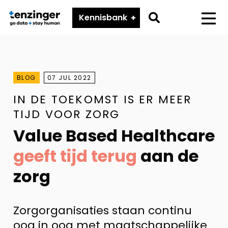
Tenzinger
Go
Kennisbank
Menu
to
search
page
BLOG
07 JUL 2022
IN DE TOEKOMST IS ER MEER
TIJD VOOR ZORG
Value Based Healthcare
geeft tijd terug
aan de
zorg
Zorgorganisaties staan continu
oog in oog met maatschappelijke