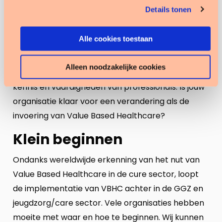
gevormd. De IZO bestaat uit 8 pijlers die met
website blijft gebruiken.
Details tonen
elkaar in balans moeten zijn om veranderingen op
een toekomstbestendige manier door te voeren.
Alle cookies toestaan
Denk bijvoorbeeld aan de cultuur van een
instelling, de inrichting van processen, de
Alleen noodzakelijke cookies
veranderbereidheid van medewerkers of de
kennis en vaardigheden van professionals. Is jouw
organisatie klaar voor een verandering als de
invoering van Value Based Healthcare?
Klein beginnen
Ondanks wereldwijde erkenning van het nut van
Value Based Healthcare in de cure sector, loopt
de implementatie van VBHC achter in de GGZ en
jeugdzorg/care sector. Vele organisaties hebben
moeite met waar en hoe te beginnen. Wij kunnen