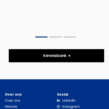
Go
Go
Go
to
to
to
slide
slide
slide
Kennisbank
0
1
2
Over ons
Social
Over ons
LinkedIn
Historie
Instagram