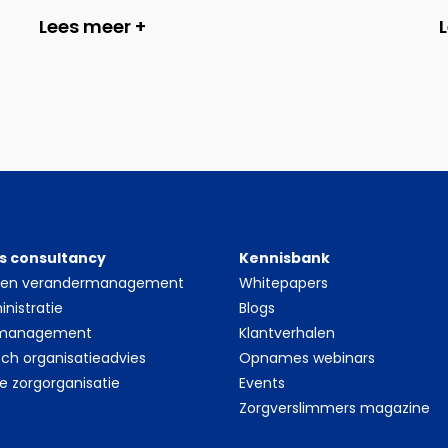
Lees meer +
s consultancy
Kennisbank
- en verandermanagement
Whitepapers
nistratie
Blogs
 management
Klantverhalen
sch organisatieadvies
Opnames webinars
le zorgorganisatie
Events
Zorgverslimmers magazine