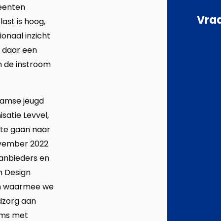
meenten
Vraa
ast is hoog,
onaal inzicht
l daar een
 de instroom
damse jeugd
satie Levvel,
 te gaan naar
ovember 2022
anbieders en
n Design
en waarmee we
gdzorg aan
ams met