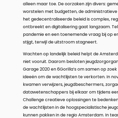
alleen maar toe. De oorzaken zijn divers: ge
worstelen met budgetten, de administratieve l
het gedecentraliseerde beleid is complex, regi
ontbreekt en digitalisering gaat langzaam. Te
pandemie en een toenemende vraag bij op en
stijgt, terwijl de uitstroom stagneert.
Wachten op landelijk beleid helpt de Amster
niet vooruit. Daarom besloten jeugdzorgorgani
Garage 2020 en 6Gorilla’s om samen op zoek
ideeën om de wachtlijsten te verkorten. In n
kwamen verwijzers, jeugdbeschermers, zorga
datawetenschappers bij elkaar om tijdens ee
Challenge creatieve oplossingen te bedenk
de wachtlijsten in de hoogspecialistische jeu
kunnen pakken in de regio Amsterdam. In te