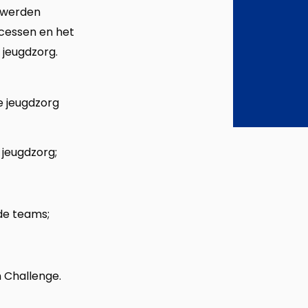
n werden
cessen en het
 jeugdzorg.
e jeugdzorg
 jeugdzorg;
de teams;
 Challenge.