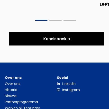
Lees
Go
Go
Go
to
to
to
slide
slide
slide
Kennisbank
0
1
2
Over ons
Social
Over ons
LinkedIn
Historie
Instagram
Nieuws
Partnerprogramma
Werken bij Tenzinger