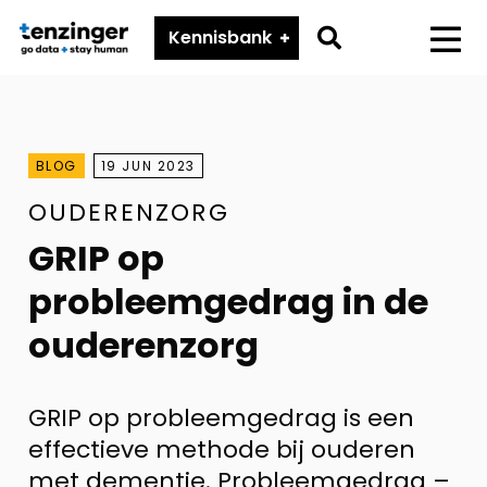
Tenzinger
Go
Kennisbank
Menu
to
search
page
BLOG
19 JUN 2023
OUDERENZORG
GRIP op
probleemgedrag in de
ouderenzorg
GRIP op probleemgedrag is een
effectieve methode bij ouderen
met dementie. Probleemgedrag –