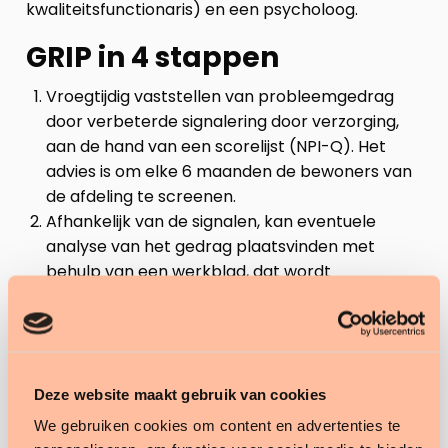
kwaliteitsfunctionaris) en een psycholoog.
GRIP in 4 stappen
Vroegtijdig vaststellen van probleemgedrag
door verbeterde signalering door verzorging,
aan de hand van een scorelijst (NPI-Q). Het
advies is om elke 6 maanden de bewoners van
de afdeling te screenen.
Afhankelijk van de signalen, kan eventuele
analyse van het gedrag plaatsvinden met
behulp van een werkblad, dat wordt
doorgegeven aan de arts (bij een lichamelijke
oorzaak) en/of aan de psycholoog (bij een
mogelijk psychische oorzaak).
Als er sprake is van probleemgedrag, is de
volgende stap het opstellen van een
Deze website maakt gebruik van cookies
behandelplan, -doel en evaluatiemoment door
We gebruiken cookies om content en advertenties te
de arts en/of psycholoog.