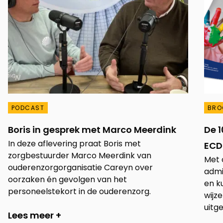
PODCAST
BRO
Boris in gesprek met Marco Meerdink
De 1
In deze aflevering praat Boris met
ECD 
zorgbestuurder Marco Meerdink van
Met 
ouderenzorgorganisatie Careyn over
admi
oorzaken én gevolgen van het
en k
personeelstekort in de ouderenzorg.
wijz
uitge
Lees meer +