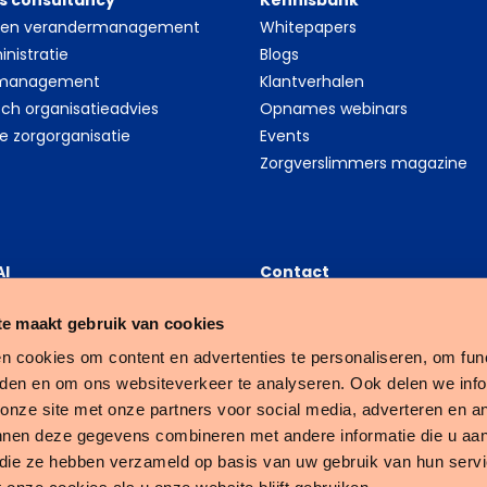
s consultancy
Kennisbank
- en verandermanagement
Whitepapers
nistratie
Blogs
 management
Klantverhalen
sch organisatieadvies
Opnames webinars
le zorgorganisatie
Events
Zorgverslimmers magazine
AI
Contact
thcare Data Science
Tenzinger B.V.
e maakt gebruik van cookies
platform
Nijverheidsweg 16A
ess Intelligence (BI)
3534 AM Utrecht
n cookies om content en advertenties te personaliseren, om func
Customer Services
eden en om ons websiteverkeer te analyseren. Ook delen we inf
088 - 64 81 300
 onze site met onze partners voor social media, adverteren en a
nnen deze gegevens combineren met andere informatie die u aan
f die ze hebben verzameld op basis van uw gebruik van hun serv