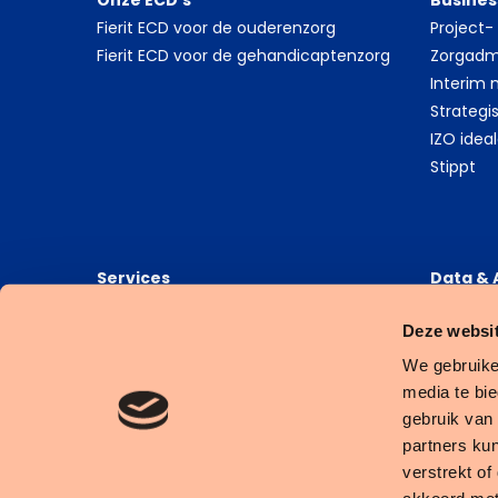
Onze ECD’s
Busines
Fierit ECD voor de ouderenzorg
Project
Fierit ECD voor de gehandicaptenzorg
Zorgadmi
Interim
Strategi
IZO idea
Stippt
Services
Data & 
Stippt financiële en administratieve
6G Heal
Deze websit
dienstverlening
6G Data
6G Busin
We gebruike
media te bi
gebruik van
partners ku
verstrekt o