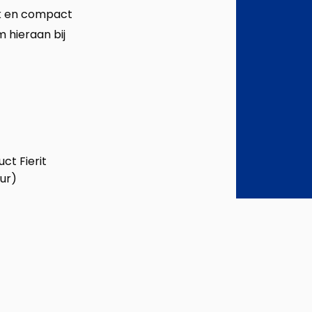
ijk en compact
 hieraan bij
ct Fierit
ur)