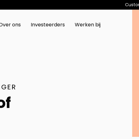
Custo
Over ons
Investeerders
Werken bij
NGER
of