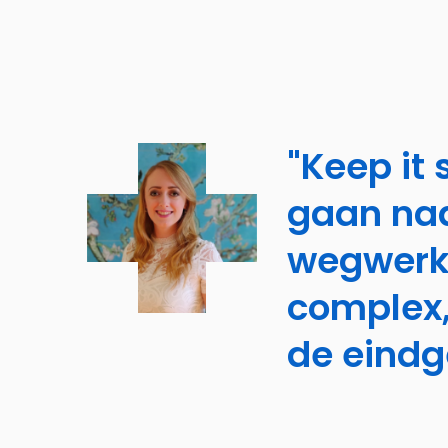
"Keep it
gaan naa
wegwerke
complex, 
de eindg