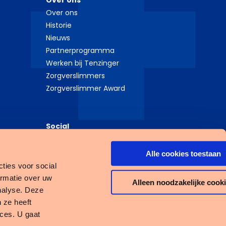
Over ons
Over ons
Historie
Nieuws
Partnerprogramma
Werken bij Tenzinger
Zorgverslimmers
Zorgverslimmer Award
Social
LinkedIn
Instagram
Alle cookies toestaan
ties voor social
ormatie over uw
Alleen noodzakelijke cook
nalyse. Deze
 ze heeft
ices. U gaat